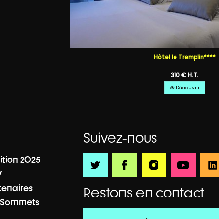
Hôtel le Tremplin****
310 € H.T.
Découvrir
Suivez-nous
dition 2025
V
tenaires
Restons en contact
 Sommets