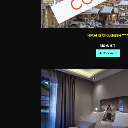
Hôtel la Chaudanne***
310 € H.T.
Découvrir