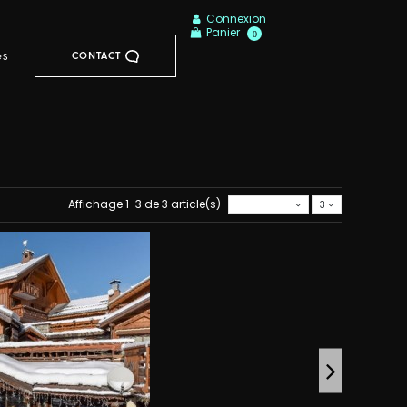
Connexion
Panier
0
CONTACT
és
Affichage 1-3 de 3 article(s)
Pertinence
3