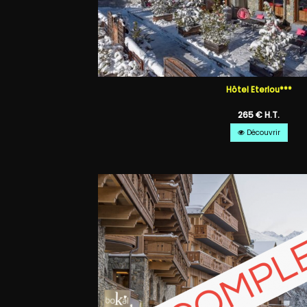
Hôtel Eterlou***
265 € H.T.
Découvrir